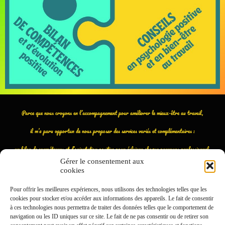
Parce que nous croyons en l’accompagnement pour améliorer le mieux-être au travail,
il m’a paru opportun de nous proposer des services variés et complémentaires :
un bilan de compétences et d’orientation positive pour éclairer chaque parcours professionnel,
Gérer le consentement aux
un coaching alliant psychothérapie positive et systémique pour un accomplissement professionnel,
cookies
et des conseils sur le bien-être au travail en lien avec la psychologie positive.
Pour offrir les meilleures expériences, nous utilisons des technologies telles que les
cookies pour stocker et/ou accéder aux informations des appareils. Le fait de consentir
à ces technologies nous permettra de traiter des données telles que le comportement de
Fa
T
E
M
Pa
navigation ou les ID uniques sur ce site. Le fait de ne pas consentir ou de retirer son