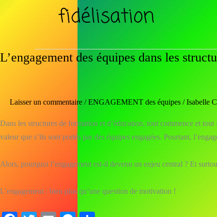
fidélisation
L’engagement des équipes dans les structu
L’engagement
des
équipes
dans
Laisser un commentaire
/
ENGAGEMENT des équipes
/
Isabell
les
structures
Dans les structures de formation et d’éducation, tout commence et tout
d’éducation
valeur que s’ils sont portés par des équipes engagées. Pourtant, l’engag
et
de
Alors, pourquoi l’engagement est-il devenu un enjeu central ? Et surtou
formation
L’engagement : bien plus qu’une question de motivation !