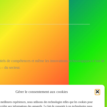
entiels de compétences et même les innovations technologiques n’ont de
 – du secteur.
Gérer le consentement aux cookies
s meilleures expériences, nous utilisons des technologies telles que les cookies pour
accéder aux informations des appareils. Le fait de consentir à ces technologies nous