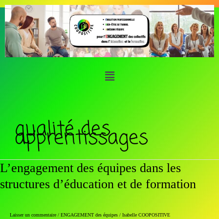
Aller
au
contenu
Menu
qualité des
apprentissages
L’engagement
L’engagement des équipes dans les
des
structures d’éducation et de formation
équipes
dans
les
structures
Laisser un commentaire
/
ENGAGEMENT des équipes
/
Isabelle COOPOSITIVE
d’éducation