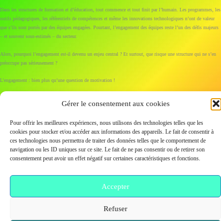
et
Dans les structures de formation et d’éducation, tout commence et tout finit par l’humain. Les programmes, les
de
outils pédagogiques, les référentiels de compétences et même les innovations technologiques n’ont de valeur
formation
que s’ils sont portés par des équipes engagées. Pourtant, l’engagement des équipes reste l’un des défis majeurs
– et souvent sous-estimés – du secteur.
Alors, pourquoi l’engagement est-il devenu un enjeu central ? Et surtout, que risque une structure qui ne s’en
préoccupe pas sérieusement ?
L’engagement : bien plus qu’une question de motivation !
Fa
T
E
M
Pa
Gérer le consentement aux cookies
ce
wi
m
es
rt
Pour offrir les meilleures expériences, nous utilisons des technologies telles que les
Lire la suite »
bo
tte
ail
se
ag
cookies pour stocker et/ou accéder aux informations des appareils. Le fait de consentir à
ces technologies nous permettra de traiter des données telles que le comportement de
ok
r
ng
er
navigation ou les ID uniques sur ce site. Le fait de ne pas consentir ou de retirer son
Menu
consentement peut avoir un effet négatif sur certaines caractéristiques et fonctions.
er
Accepter
Refuser