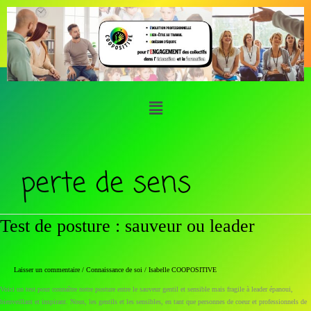
Aller
au
contenu
Menu
perte de sens
Test
Test de posture : sauveur ou leader
de
posture
:
sauveur
Laisser un commentaire
/
Connaissance de soi
/
Isabelle COOPOSITIVE
ou
Voici un test pour connaître notre posture entre le sauveur gentil et sensible mais fragile à leader épanoui,
leader
bienveillant et inspirant. Nous, les gentils et les sensibles, en tant que personnes de coeur et professionnels de